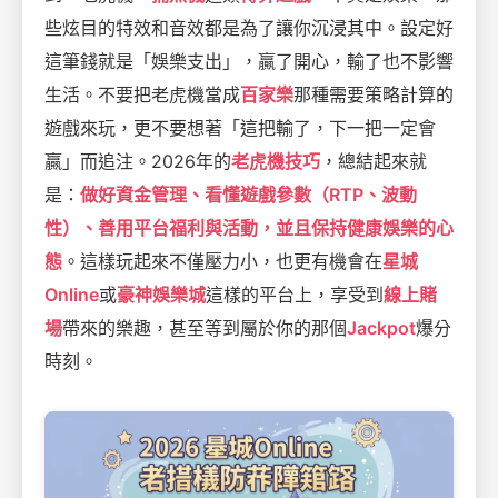
些炫目的特效和音效都是為了讓你沉浸其中。設定好
這筆錢就是「娛樂支出」，贏了開心，輸了也不影響
生活。不要把老虎機當成
百家樂
那種需要策略計算的
遊戲來玩，更不要想著「這把輸了，下一把一定會
贏」而追注。2026年的
老虎機技巧
，總結起來就
是：
做好資金管理、看懂遊戲參數（RTP、波動
性）、善用平台福利與活動，並且保持健康娛樂的心
態
。這樣玩起來不僅壓力小，也更有機會在
星城
Online
或
豪神娛樂城
這樣的平台上，享受到
線上賭
場
帶來的樂趣，甚至等到屬於你的那個
Jackpot
爆分
時刻。