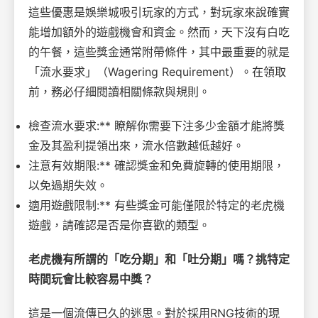
這些優惠是娛樂城吸引玩家的方式，對玩家來說確實
能增加額外的遊戲機會和資金。然而，天下沒有白吃
的午餐，這些獎金通常附帶條件，其中最重要的就是
「流水要求」（Wagering Requirement）。在領取
前，務必仔細閱讀相關條款與規則。
檢查流水要求:** 瞭解你需要下注多少金額才能將獎
金及其盈利提領出來，流水倍數越低越好。
注意有效期限:** 確認獎金和免費旋轉的使用期限，
以免過期失效。
適用遊戲限制:** 有些獎金可能僅限於特定的老虎機
遊戲，請確認是否是你喜歡的類型。
老虎機有所謂的「吃分期」和「吐分期」嗎？挑特定
時間玩會比較容易中獎？
這是一個流傳已久的迷思。對於採用RNG技術的現