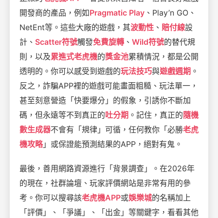
開發商的產品，例如
Pragmatic Play
、Play’n GO、
NetEnt等。這些大廠的遊戲，其
波動性
、
賠付線
設
計、
Scatter符號
觸發
免費旋轉
、
Wild符號
的替代規
則，以及
累進式老虎機
的
獎金池
累積情況，都是公開
透明的。你可以感受到遊戲的
玩法技巧
與
遊戲週期
。
反之，詐騙APP裡的遊戲可能畫面粗糙、玩法單一，
甚至刻意營造「快要爆分」的假象，引誘你不斷加
碼，但永遠等不到真正的
吐分期
。記住，真正的
隨機
數生成器
不會有「規律」可循，任何教你「必勝
老虎
機攻略
」或保證能預測結果的APP，絕對有鬼。
最後，善用網路資源進行「背景調查」。在2026年
的現在，社群論壇、玩家評價網站是非常有用的參
考。你可以搜尋該
老虎機APP
或
娛樂城
的名稱加上
「評價」、「爭議」、「出金」等關鍵字，看看其他