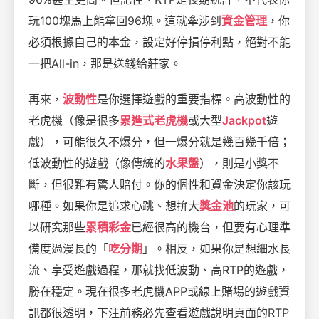
玩100塊馬上能拿回96塊。這就牽涉到
資金管理
，你
必須根據自己的本金，設定好停損停利點，絕對不能
一把All-in，那是送錢給莊家。
再來，
波動性
是你選擇遊戲的重要指標。高波動性的
老虎機（像是很多
累進式老虎機
或大型
Jackpot
遊
戲），可能很久不爆分，但一爆分就是幾百幾千倍；
低波動性的遊戲（像傳統的
水果盤
），則是小獎不
斷，但很難有驚人賠付。你的個性和資金決定你該玩
哪種。如果你是追求心跳、想拚大
獎金池
的玩家，可
以研究那些
累積彩金
已經很高的機台，但要有心理準
備度過漫長的「
吃分期
」。相反，如果你是想細水長
流、享受遊戲過程，那就找低波動、高RTP的遊戲，
勝在穩定。現在很多老虎機APP或線上賭場的遊戲資
訊都很透明，下注前務必先查看遊戲說明頁面的RTP