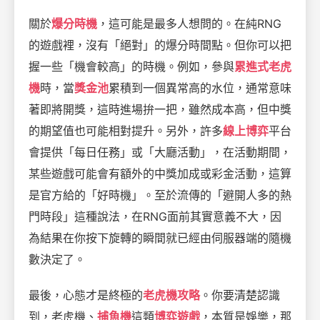
關於
爆分時機
，這可能是最多人想問的。在純RNG
的遊戲裡，沒有「絕對」的爆分時間點。但你可以把
握一些「機會較高」的時機。例如，參與
累進式老虎
機
時，當
獎金池
累積到一個異常高的水位，通常意味
著即將開獎，這時進場拚一把，雖然成本高，但中獎
的期望值也可能相對提升。另外，許多
線上博弈
平台
會提供「每日任務」或「大廳活動」，在活動期間，
某些遊戲可能會有額外的中獎加成或彩金活動，這算
是官方給的「好時機」。至於流傳的「避開人多的熱
門時段」這種說法，在RNG面前其實意義不大，因
為結果在你按下旋轉的瞬間就已經由伺服器端的隨機
數決定了。
最後，心態才是終極的
老虎機攻略
。你要清楚認識
到，老虎機、
捕魚機
這類
博弈遊戲
，本質是娛樂，那