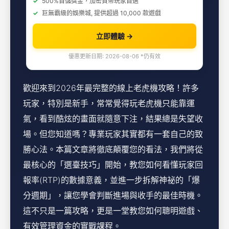
500%首儲獎金，加密貨幣玩家首選
巨無霸級的娛樂城, 提供超過 10,000 款遊戲
立即體驗 →
優惠更新日期: 2026-08-06 *仍有效
歡迎來到2026年最完整的線上老虎機攻略！許多
玩家，特別是新手，常常覺得玩老虎機只能靠運
氣，看到酷炫的畫面就隨意下注，結果總是失望收
場。但您知道嗎？專業玩家其實都有一套自己的致
勝心法。本篇文章將徹底顛覆您的看法，我們將從
最核心的「選臺技巧」開始，教您如何看懂玩家回
報率(RTP)的數據意義，並進一步拆解神祕的「爆
分週期」，讓您學會判斷進場與收手的最佳時機。
這不只是一篇攻略，更是一堂教您如何聰明遊戲、
有效管理資金的實戰課程。