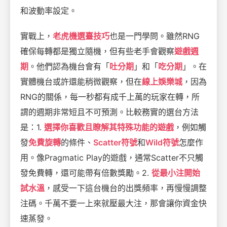
和波動率設定。
實戰上，
老虎機選臺技巧
也是一門學問。雖然RNG
確保每轉都是獨立隨機，但有些老手會觀察
遊戲週
期
。他們認為機台會有「
吐分期
」和「
吃分期
」。在
實體機台或許還能稍微觀察，但在
線上娛樂城
，因為
RNG的關係，每一秒都有成千上萬的玩家在轉，所
謂的週期非常短且不可預測。比較務實的選台方法
是：1.
選擇你喜歡且瞭解其特殊功能的遊戲
，例如觸
發
免費旋轉
的條件、
Scatter符號
和
Wild符號
怎麼作
用。像Pragmatic Play的遊戲，通常Scatter不只觸
發免費轉，還可能帶有倍數獎勵。2.
從最小注開始
試水溫
，感受一下這台機台的出獎頻率，再慢慢調整
注碼。千萬不要一上來就壓最大注，那會讓你資金快
速蒸發。