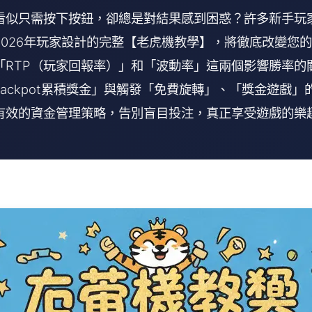
看似只需按下按鈕，卻總是對結果感到困惑？許多新手玩
026年玩家設計的完整【老虎機教學】，將徹底改變您
「RTP（玩家回報率）」和「波動率」這兩個影響勝率的
ackpot累積獎金」與觸發「免費旋轉」、「獎金遊戲
有效的資金管理策略，告別盲目投注，真正享受遊戲的樂