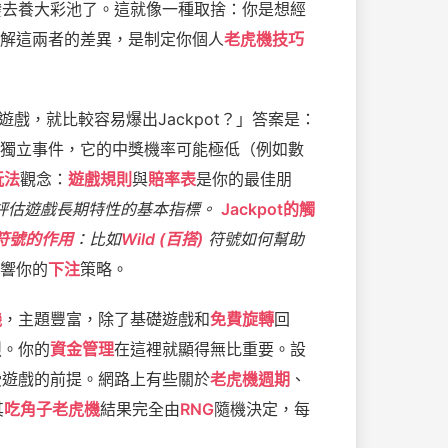
撥去養大彩池了。這就像一種取捨：你是想經
理解這兩者的差異，是制定你個人
老虎機技巧
遊戲，就比較容易爆出Jackpot？」答案是：
，是獨立事件，它的中獎機率可能極低（例如數
玩法
觀念：
遊戲規則
與
賠率表
是你的最佳朋
評估遊戲長期特性的基本指標。
Jackpot的觸
符號的作用
：比如
Wild (百搭)
符號如何幫助
響你的
下注
策略。
機
，主題豐富，除了基礎遊戲和
免費旋轉
回
烈。你的
資金管理
在這裡就顯得無比重要。設
受遊戲的前提。網路上有些關於
老虎機週期
、
其
吃角子老虎機
結果完全由
RNG
隨機決定，每
。