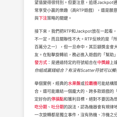
望值變得很特別。但要注意，追逐Jackpo
常享受小贏的樂趣（高RTP遊戲），還是願意
與
下注
策略的關鍵。
接下來，我們把RTP和Jackpot放在一起
不一定，而且關聯性不大。RTP反映的是「所
百萬分之一），但一旦命中，其巨額獎金會
友。在點擊旋轉前，務必進入遊戲的「幫助
發方式
：是通過特定的符號組合在
中獎線
上
你組成贏錢組合？有沒有Scatter符號可以觸
舉個實例，經典的
水果盤
或
拉霸機
可能結構
合，還可能連結一個龐大的、跨多款遊戲的「
定好你的
停損點
和獲利目標，絕對不要因為想
吃分期
、
吐分期
的說法，認為機器會有規律
一次旋轉都是獨立事件，沒有熱機、冷機之