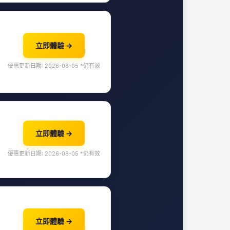
立即體驗 →
優惠更新日期: 2026-08-05 *仍有效
立即體驗 →
優惠更新日期: 2026-08-05 *仍有效
立即體驗 →