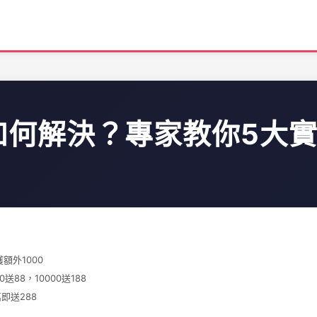
如何解決？專家教你5大
獲額外1000
送88，10000送188
即送288