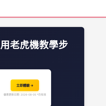
實用老虎機教學步
立即體驗 →
優惠更新日期: 2026-08-05 *仍有效