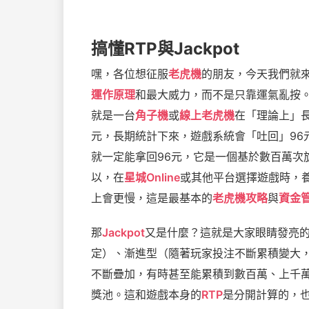
搞懂RTP與Jackpot
嘿，各位想征服
老虎機
的朋友，今天我們就
運作原理
和最大威力，而不是只靠運氣亂按
就是一台
角子機
或
線上老虎機
在「理論上」長
元，長期統計下來，遊戲系統會「吐回」96
就一定能拿回96元，它是一個基於數百萬次
以，在
星城Online
或其他平台選擇遊戲時，養
上會更慢，這是最基本的
老虎機攻略
與
資金
那
Jackpot
又是什麼？這就是大家眼睛發亮
定）、漸進型（隨著玩家投注不斷累積變大，
不斷疊加，有時甚至能累積到數百萬、上千
獎池。這和遊戲本身的
RTP
是分開計算的，