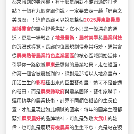
都來報到的老司機，有什麼是絕對不能錯過的打卡
點？十個有九個會跟你說，一定要去走一趟「屏東之
美長廊」！這條長廊可以說是整個
2025屏東熱帶農
業博覽會
的靈魂視覺焦點，它不只是一條漂亮的通
道，更是一場融合了
地景藝術
、
農村美學
與
農業科技
的沉浸式導覽。長廊的位置規劃得非常巧妙，通常會
從
屏東熱帶農業特色產業園區
的核心區域開始延伸，
引導你一路欣賞
屏東
最驕傲的農業地景。走在裡面，
你第一個會被震撼到的，絕對是那幅以大地為畫布、
用活生生的
彩稻
種出來的巨型藝術畫！這可不是普通
的稻田，而是
屏東縣政府
與農業團隊、藝術家聯手，
運用精準的農業技術，計算不同顏色稻苗的生長位
置，才能呈現出如此細膩的圖案。每年的圖案主題都
緊扣
屏東農好
的品牌精神，可能是致敬
大武山
的雄
偉，也可能是展現
有機農業
的生生不息，光是站在觀