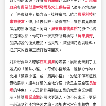
識食物的來源，理解
農村體驗
的樂趣。另外，
屏東縣
政府
與
農業部農村發展及水土保持署
也很用心地規劃
了「未來餐桌」概念區。這裡會展示結合
農業科技
的
未來便當
，運用科技保鮮、營養設計，讓你看見農業
產品的無限可能。同時，
屏東農業物產館
的攤位也會
在這裡設點，你可以一次買齊所有獲得「
屏東農好
」
品牌認證的優質產品，從果乾、蜂蜜到特色調味料，
把屏東的豐饒直接打包帶回家。
對於想要深入瞭解
在地農產
的遊客，展區更規劃了主
題式的「風味小徑」。每條小徑聚焦一種核心作物，
比如「蓮霧小徑」或「鳳梨小徑」，沿途不僅有植株
實物展示，還有詳細的產地介紹（像是主要產區
長治
鄉
的特色），以及從鮮果到加工品的完整產業鏈展
示。這讓
農業旅遊
的層次更深入，你不只來玩，更是
一趟深刻的產地學習之旅。現場也常常有廚藝秀，由