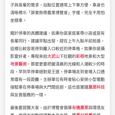
子與長輩的需求，站點位置通常上下車方便，車身也
清晰標示「屏東熱帶農業博覽會」字樣，完全不用怕
坐錯車。
關於停車的具體建議，如果你是家庭客帶小孩或是有
長輩同行，建議早點出發，趕在上午九點半前抵達，
這樣比較容易停到離入口較近的停車格。如果你是攝
影愛好者，專程來拍
大武山
下壯觀的
彩稻
地景和大型
地景藝術
，那麼更要把握清晨的光線和人潮較少的時
段，早到早停車絕對是王道。停車場走到會場入口通
常還有一段距離，主辦單位有時會貼心安排小型電動
接駁車在停車場與大門間巡迴，這也是實踐
農業科技
與友善服務的一環。
最後要提醒大家，由於博覽會倡導
有機農業
與環境友