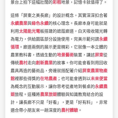
景台上拍下這幅壯闊的
彩稻
地景，記憶卡就值得了。
這條「屏東之美長廊」的設計概念，其實深深扣合著
永續農業
與
綠色永續
的核心理念。長廊本身可能就是
利用
太陽能光電
板搭建的遮蔭廊道，白天吸收陽光轉
為電力，供給園區部分設施使用，完美示範何謂
永續
循環
。廊道兩側的展示更是精彩，它就像一本立體的
農業教科書，透過生動的
地景藝術
裝置，講述
屏東
從
傳統
農村
走向
創新農業
的故事。你可能會看到用回收
農具再造的藝術品，旁邊就搭配著介紹
屏東農業物產
館
裡那些得獎的
在地農產
；也可能會遇到以
未來便當
為概念的互動展示，讓你思考從產地到餐桌的
永續農
遊
旅程。這種將
農業旅遊
體驗與知識教育結合的設
計，讓長廊不只是「好看」，更是「好有料」，非常
適合帶小朋友來一趟深度的
農村體驗
。