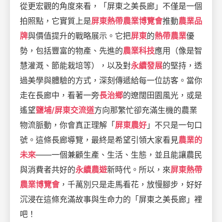
從更宏觀的角度來看，「屏東之美長廊」不僅是一個
拍照點，它實質上是
屏東熱帶農業博覽會
推動
農業品
牌
與價值提升的戰略展示。它把
屏東
的
熱帶農業
優
勢，包括豐富的物產、先進的
農業科技
應用（像是智
慧灌溉、節能栽培等），以及對
永續發展
的堅持，透
過美學與體驗的方式，深刻傳遞給每一位訪客。當你
走在長廊中，看著一旁
長治鄉
的遼闊田園風光，或是
遙望
鹽埔/屏東交流道
方向那繁忙卻充滿生機的農業
物流脈動，你會真正理解「
屏東農好
」不只是一句口
號。這條長廊導覽，最終是希望引領大家看見
農業的
未來
——一個兼顧生產、生活、生態，並且能讓農民
與消費者共好的
永續農遊
新時代。所以，來
屏東熱帶
農業博覽會
，千萬別只是走馬看花，放慢腳步，好好
沉浸在這條充滿故事與生命力的「屏東之美長廊」裡
吧！