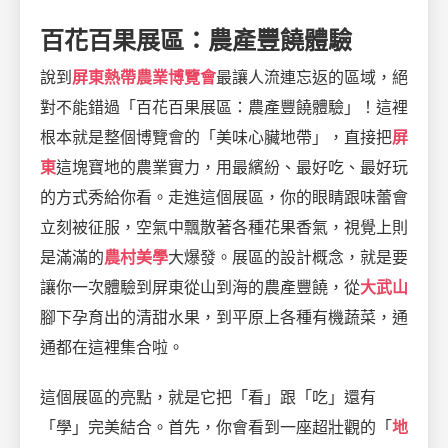
百花百果展區：農產豐饒體驗
說到
屏東熱帶農業博覽會
最讓人流連忘返的區域，絕
對不能錯過「百花百果展區：農產豐饒體驗」！這裡
根本就是整個博覽會的「美味心臟地帶」，直接把
屏
東
這塊寶地的農業實力，用最繽紛、最好吃、最好玩
的方式秀給你看。走進這個展區，你的眼睛跟味蕾會
立刻被征服，空氣中飄散著各種花果香氣，視覺上則
是滿滿的
農村美學
大爆發。展區的設計概念，就是要
讓你一次體驗到屏東從山到海的農產豐饒，從
大武山
腳下孕育出的清甜水果，到平原上各種有機蔬菜，通
通都在這裡集合啦。
這個展區的亮點，就是它把「看」跟「吃」還有
「學」完美結合。首先，你會看到一座超壯觀的「
地