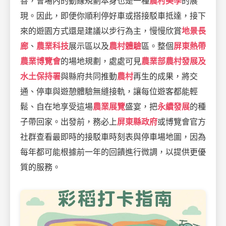
善，會場內的動線規劃本身也是一種
農村美學
的展
現。因此，即便你順利停好車或搭接駁車抵達，接下
來的遊園方式還是建議以步行為主，慢慢欣賞
地景長
廊
、
農業科技
展示區以及
農村體驗
區。整個
屏東熱帶
農業博覽會
的場地規劃，處處可見
農業部農村發展及
水土保持署
與縣府共同推動
農村
再生的成果，將交
通、停車與遊憩體驗無縫接軌，讓每位遊客都能輕
鬆、自在地享受這場
農業展覽
盛宴，把
永續發展
的種
子帶回家。出發前，務必上
屏東縣政府
或博覽會官方
社群查看最即時的接駁車時刻表與停車場地圖，因為
每年都可能根據前一年的回饋進行微調，以提供更優
質的服務。