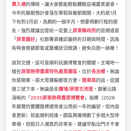
費入場
的傳統，讓大家都能輕鬆體驗這場農業盛會。
今年的展期預計會落在寒假與春節期間，大約是1月
下旬到3月初，為期約一個半月。想要規劃行程的朋
友，強烈建議出發前一定要上
屏東縣政府
的官網或是
「
屏東農好
」社群專頁確認最終的日期與時間，因為
有時會根據節氣或籌備狀況微調，避免白跑一趟喔！
說到交通，這可是順利玩遍博覽會的關鍵。主場地一
樣在
屏東熱帶農業特色產業園區
，位於
長治鄉
，無論
你是開車、搭大眾運輸都很方便。
開車族
的話，從國
道三號下來，無論是走
鹽埔/屏東交流道
，跟著沿路
清晰的「
2025屏東熱帶農業博覽會
」指標（2026
年展覽的實體路標通常會沿用前一年的編號，但內容
會更新）就能順利抵達。園區周邊規劃了多個大型停
車場，但假日人潮真的非常多，建議早點出門才不會