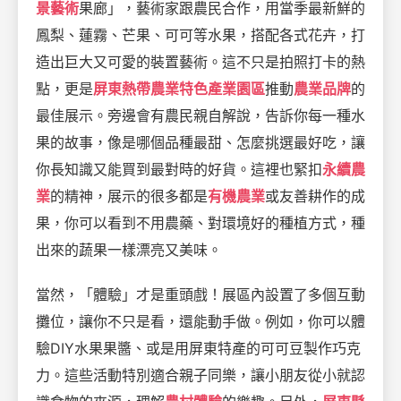
景藝術
果廊」，藝術家跟農民合作，用當季最新鮮的
鳳梨、蓮霧、芒果、可可等水果，搭配各式花卉，打
造出巨大又可愛的裝置藝術。這不只是拍照打卡的熱
點，更是
屏東熱帶農業特色產業園區
推動
農業品牌
的
最佳展示。旁邊會有農民親自解說，告訴你每一種水
果的故事，像是哪個品種最甜、怎麼挑選最好吃，讓
你長知識又能買到最對時的好貨。這裡也緊扣
永續農
業
的精神，展示的很多都是
有機農業
或友善耕作的成
果，你可以看到不用農藥、對環境好的種植方式，種
出來的蔬果一樣漂亮又美味。
當然，「體驗」才是重頭戲！展區內設置了多個互動
攤位，讓你不只是看，還能動手做。例如，你可以體
驗DIY水果果醬、或是用屏東特產的可可豆製作巧克
力。這些活動特別適合親子同樂，讓小朋友從小就認