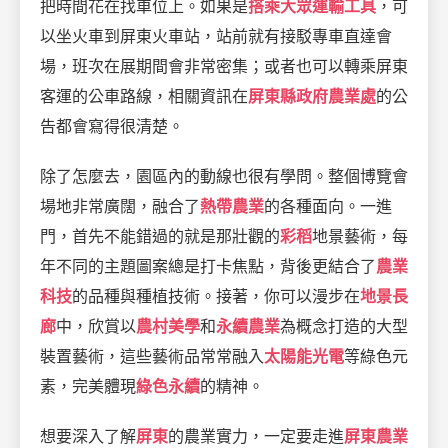
把時間花在找車位上。如果是
搭乘大眾運輸工具
，可
以坐火車到屏東火車站，站前就有接駁專車直達會
場，班次在展期間會非常密集；或者也可以轉乘屏東
客運的公車路線，相關資訊在
屏東縣政府農業處
的公
告都會寫得很清楚。
除了怎麼去，園區內的動線也很有學問。整個博覽會
場地非常廣闊，融合了
熱帶農業
的各種面向。一進
門，首先不能錯過的就是那壯觀的
彩稻
地景藝術，每
年不同的主題圖案總是打卡焦點，背後更結合了
農業
科技
的品種與種植技術。接著，你可以漫步在
地景長
廊
中，欣賞以
農村美學
和
永續農業
為概念打造的大型
裝置藝術，這些藝術品常常融入
太陽能光電
等綠色元
素，完美體現
綠色永續
的精神。
想要深入了解
屏東
的農業實力，一定要走進
屏東農業