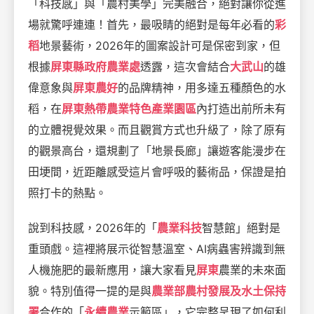
「科技感」與「農村美學」完美融合，絕對讓你從進
場就驚呼連連！首先，最吸睛的絕對是每年必看的
彩
稻
地景藝術，2026年的圖案設計可是保密到家，但
根據
屏東縣政府農業處
透露，這次會結合
大武山
的雄
偉意象與
屏東農好
的品牌精神，用多達五種顏色的水
稻，在
屏東熱帶農業特色產業園區
內打造出前所未有
的立體視覺效果。而且觀賞方式也升級了，除了原有
的觀景高台，還規劃了「地景長廊」讓遊客能漫步在
田埂間，近距離感受這片會呼吸的藝術品，保證是拍
照打卡的熱點。
說到科技感，2026年的「
農業科技
智慧館」絕對是
重頭戲。這裡將展示從智慧溫室、AI病蟲害辨識到無
人機施肥的最新應用，讓大家看見
屏東
農業的未來面
貌。特別值得一提的是與
農業部農村發展及水土保持
署
合作的「
永續農業
示範區」，它完整呈現了如何利