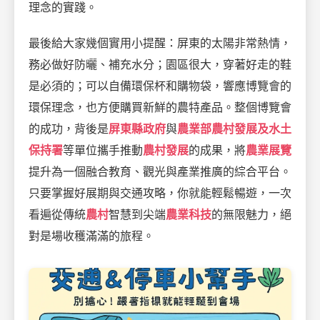
理念的實踐。
最後給大家幾個實用小提醒：屏東的太陽非常熱情，
務必做好防曬、補充水分；園區很大，穿著好走的鞋
是必須的；可以自備環保杯和購物袋，響應博覽會的
環保理念，也方便購買新鮮的農特產品。整個博覽會
的成功，背後是
屏東縣政府
與
農業部農村發展及水土
保持署
等單位攜手推動
農村發展
的成果，將
農業展覽
提升為一個融合教育、觀光與產業推廣的綜合平台。
只要掌握好展期與交通攻略，你就能輕鬆暢遊，一次
看遍從傳統
農村
智慧到尖端
農業科技
的無限魅力，絕
對是場收穫滿滿的旅程。