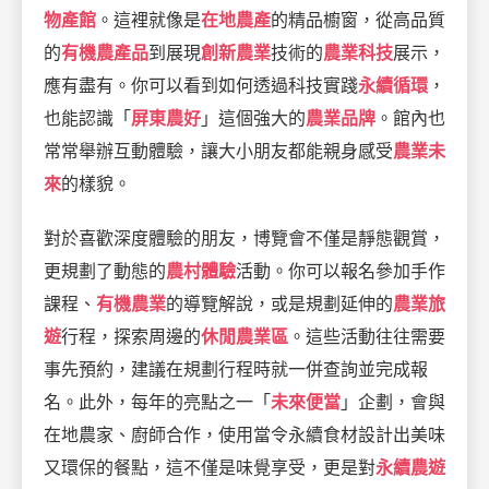
物產館
。這裡就像是
在地農產
的精品櫥窗，從高品質
的
有機農產品
到展現
創新農業
技術的
農業科技
展示，
應有盡有。你可以看到如何透過科技實踐
永續循環
，
也能認識「
屏東農好
」這個強大的
農業品牌
。館內也
常常舉辦互動體驗，讓大小朋友都能親身感受
農業未
來
的樣貌。
對於喜歡深度體驗的朋友，博覽會不僅是靜態觀賞，
更規劃了動態的
農村體驗
活動。你可以報名參加手作
課程、
有機農業
的導覽解說，或是規劃延伸的
農業旅
遊
行程，探索周邊的
休閒農業區
。這些活動往往需要
事先預約，建議在規劃行程時就一併查詢並完成報
名。此外，每年的亮點之一「
未來便當
」企劃，會與
在地農家、廚師合作，使用當令永續食材設計出美味
又環保的餐點，這不僅是味覺享受，更是對
永續農遊