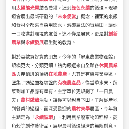
用
太陽能光電
結合農耕，達到
綠色永續
的循環。現場
還會展出最新研發的「
未來便當
」概念，裡頭的米飯
和食材全都來自採用節水、減碳農法的實驗田，讓你
一口吃進對環境的友善。這不僅是展覽，更是對
創新
農業
與
永續發展
最生動的教育。
對於喜歡買好貨的朋友，今年的「屏東農業物產館」
規模更大、分類更細！館內嚴選來自全縣各
休閒農業
區
與產銷班的頂級
在地農產
，尤其是有機農業專區，
匯集了通過嚴格驗證的
有機農產品
，從當季水果、蔬
菜到加工品應有盡有。主辦單位更規劃了「一日農
夫」
農村體驗
活動，讓你可以親自下田，了解從產地
到餐桌的過程。而深受歡迎的
農村美學
展區，今年將
主題定為「
永續循環
」，利用農業廢棄物如稻稈、菱
角殼等創作藝術品，展現農村循環經濟的無限創意。