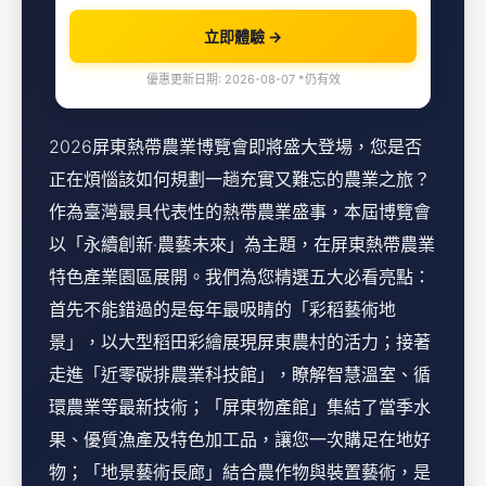
立即體驗 →
優惠更新日期: 2026-08-07 *仍有效
2026屏東熱帶農業博覽會即將盛大登場，您是否
正在煩惱該如何規劃一趟充實又難忘的農業之旅？
作為臺灣最具代表性的熱帶農業盛事，本屆博覽會
以「永續創新‧農藝未來」為主題，在屏東熱帶農業
特色產業園區展開。我們為您精選五大必看亮點：
首先不能錯過的是每年最吸睛的「彩稻藝術地
景」，以大型稻田彩繪展現屏東農村的活力；接著
走進「近零碳排農業科技館」，瞭解智慧溫室、循
環農業等最新技術；「屏東物產館」集結了當季水
果、優質漁產及特色加工品，讓您一次購足在地好
物；「地景藝術長廊」結合農作物與裝置藝術，是