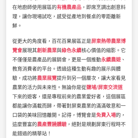
在地廚師使用展區的
有機農產品
，即席烹調出創意料
理，讓你現場試吃，感受從產地到餐桌的零距離新
鮮。
從更大的角度看，百花百果展區正是
屏東熱帶農業博
覽會
展現其
創新農業
與
綠色永續
核心價值的縮影。它
不僅僅是農產品的展銷會，更是一個推動
永續農遊
、
教育消費者的平台。透過這種生動有趣的展示與體
驗，成功將
農業展覽
提升到另一個層次，讓大家看見
農業的活力與未來性。無論你是從
鹽埔/屏東交流道
下來的遊客，還是專程前來的農業愛好者，這個展區
都能讓你滿載而歸，帶著對屏東農業的滿滿敬意和一
口袋的美味回憶離開。記得，博覽會是
免費入場
的，
這麼豐富的
農產豐饒體驗
，絕對是規劃屏東行程時不
能錯過的精華站！