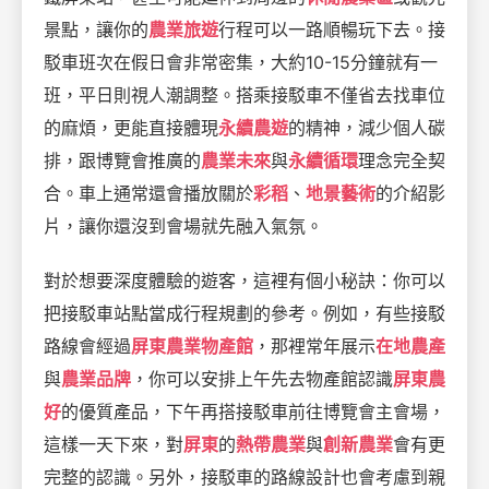
景點，讓你的
農業旅遊
行程可以一路順暢玩下去。接
駁車班次在假日會非常密集，大約10-15分鐘就有一
班，平日則視人潮調整。搭乘接駁車不僅省去找車位
的麻煩，更能直接體現
永續農遊
的精神，減少個人碳
排，跟博覽會推廣的
農業未來
與
永續循環
理念完全契
合。車上通常還會播放關於
彩稻
、
地景藝術
的介紹影
片，讓你還沒到會場就先融入氣氛。
對於想要深度體驗的遊客，這裡有個小秘訣：你可以
把接駁車站點當成行程規劃的參考。例如，有些接駁
路線會經過
屏東農業物產館
，那裡常年展示
在地農產
與
農業品牌
，你可以安排上午先去物產館認識
屏東農
好
的優質產品，下午再搭接駁車前往博覽會主會場，
這樣一天下來，對
屏東
的
熱帶農業
與
創新農業
會有更
完整的認識。另外，接駁車的路線設計也會考慮到親