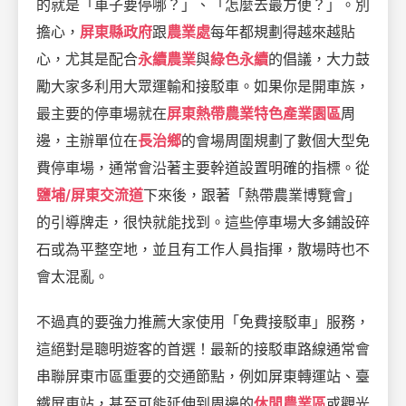
的就是「車子要停哪？」、「怎麼去最方便？」。別
擔心，
屏東縣政府
跟
農業處
每年都規劃得越來越貼
心，尤其是配合
永續農業
與
綠色永續
的倡議，大力鼓
勵大家多利用大眾運輸和接駁車。如果你是開車族，
最主要的停車場就在
屏東熱帶農業特色產業園區
周
邊，主辦單位在
長治鄉
的會場周圍規劃了數個大型免
費停車場，通常會沿著主要幹道設置明確的指標。從
鹽埔/屏東交流道
下來後，跟著「熱帶農業博覽會」
的引導牌走，很快就能找到。這些停車場大多鋪設碎
石或為平整空地，並且有工作人員指揮，散場時也不
會太混亂。
不過真的要強力推薦大家使用「免費接駁車」服務，
這絕對是聰明遊客的首選！最新的接駁車路線通常會
串聯屏東市區重要的交通節點，例如屏東轉運站、臺
鐵屏東站，甚至可能延伸到周邊的
休閒農業區
或觀光