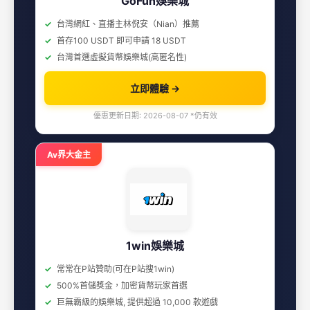
GoFun娛樂城
台灣網紅、直播主林倪安（Nian）推薦
首存100 USDT 即可申請 18 USDT
台灣首選虛擬貨幣娛樂城(高匿名性)
立即體驗 →
優惠更新日期: 2026-08-07 *仍有效
Av界大金主
1win娛樂城
常常在P站贊助(可在P站搜1win)
500%首儲獎金，加密貨幣玩家首選
巨無霸級的娛樂城, 提供超過 10,000 款遊戲