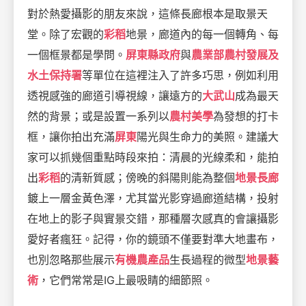
對於熱愛攝影的朋友來說，這條長廊根本是取景天
堂。除了宏觀的
彩稻
地景，廊道內的每一個轉角、每
一個框景都是學問。
屏東縣政府
與
農業部農村發展及
水土保持署
等單位在這裡注入了許多巧思，例如利用
透視感強的廊道引導視線，讓遠方的
大武山
成為最天
然的背景；或是設置一系列以
農村美學
為發想的打卡
框，讓你拍出充滿
屏東
陽光與生命力的美照。建議大
家可以抓幾個重點時段來拍：清晨的光線柔和，能拍
出
彩稻
的清新質感；傍晚的斜陽則能為整個
地景長廊
鍍上一層金黃色澤，尤其當光影穿過廊道結構，投射
在地上的影子與實景交錯，那種層次感真的會讓攝影
愛好者瘋狂。記得，你的鏡頭不僅要對準大地畫布，
也別忽略那些展示
有機農產品
生長過程的微型
地景藝
術
，它們常常是IG上最吸睛的細節照。