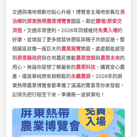
交通與場地規劃也貼心升級！博覽會主場地依舊在
長
治鄉
的
屏東熱帶農業博覽會
園區，鄰近
鹽埔/屏東交
流道
，交通非常便利。2026年同樣維持
免費入場
的
好康，並增設了更多遮蔭休憩區與親子共遊設施。整
個展區就像一座巨大的
農業展覽
樂園，處處都能感受
到
屏東縣政府
與在地農民推動
農業旅遊
與
農業未來
的
用心。無論你是想了解最新的
農業科技
、購買安心農
產，還是單純想來趟輕鬆的
永續農遊
，2026年的屏
東熱帶農業博覽會都準備了滿滿的驚喜等你來發掘，
記得先把行程空下來，準備衝一波屏東啦！